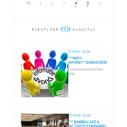
31
1
2
3
4
5
6
7TH
EVENTS FOR
AUGUSTUS
19:30 - 21:00
***INFO-
AVOND***ZONHOVEN
Evenementenhal Den
Dijk
20:00 - 23:30
*** BABBELCAFÉ &
ACTIVITEITENBABBEL